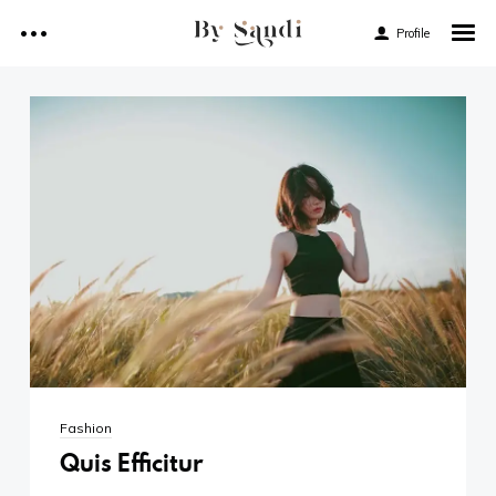
Profile
Archivos
Inicio
agosto 2018
Servicios
julio 2018
febrero 2018
Portfolio
enero 2018
Contáctame
Categorías
Fashion
Fashion
Facebook
Girl
Quis Efficitur
Model